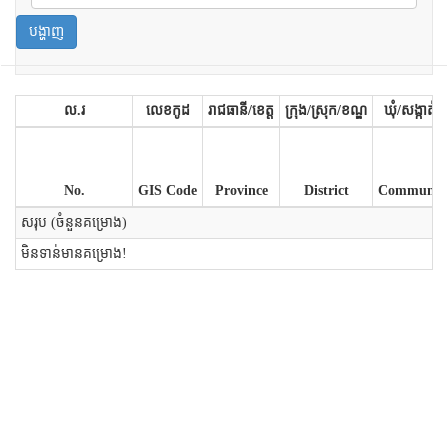
បង្ហាញ
ល.រ
លេខកូដ
រាជធានី/ខេត្ត
ក្រុង/ស្រុក/ខណ្ឌ
ឃុំ/សង្កាត់
No.
GIS Code
Province
District
Commune
សរុប (ចំនួនគម្រោង)
មិនទាន់មានគម្រោង!