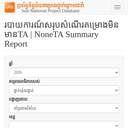
Toggl
naviga
របាយការណ៍សរុបសំណើរគម្រោងមិន
មានTA | NoneTA Summary
Report
ឆ្នាំ
គម្រោងអាទិភាពរបស់
បង្ហាញដោយ
ខេត្ត